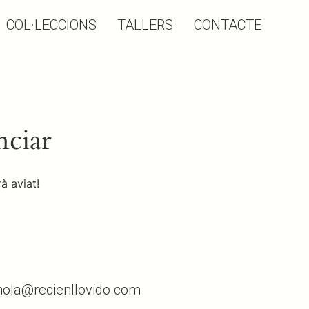
COL·LECCIONS
TALLERS
CONTACTE
nciar
à aviat!
 hola@recienllovido.com