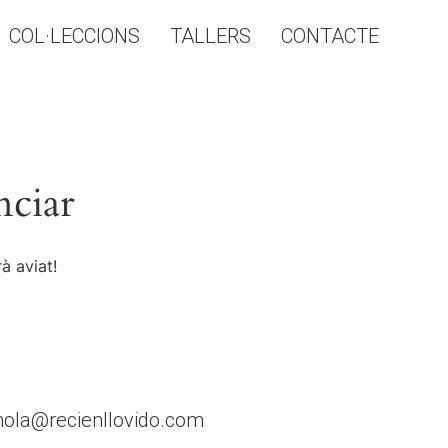
COL·LECCIONS
TALLERS
CONTACTE
nciar
à aviat!
 hola@recienllovido.com